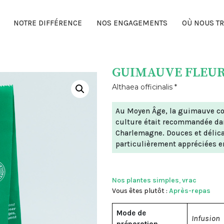
NOTRE DIFFÉRENCE
NOS ENGAGEMENTS
OÙ NOUS TR
GUIMAUVE FLEU
Althaea officinalis *
Au Moyen Âge, la guimauve com
culture était recommandée dan
Charlemagne. Douces et délicat
particulièrement appréciées e
Nos plantes simples
,
vrac
Vous êtes plutôt :
Après-repas
Mode de
Infusion
préparation