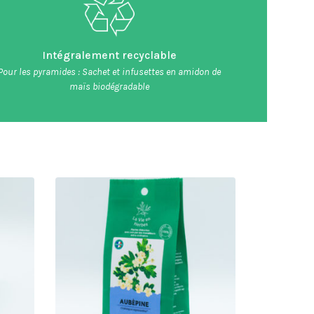
Intégralement recyclable
Pour les pyramides : Sachet et infusettes en amidon de
maïs biodégradable