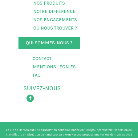
NOS PRODUITS
NOTRE DIFFÉRENCE
NOS ENGAGEMENTS
OÙ NOUS TROUVER ?
QUI SOMMES-NOUS ?
CONTACT
MENTIONS LÉGALES
FAQ
SUIVEZ-NOUS
La Vie en Herbes est une association solidaire fondée en 1990 pour permettre l’insertion de
travailleurs en situation de handicap. La Vie en Herbes propose une variété de tisanes bio à